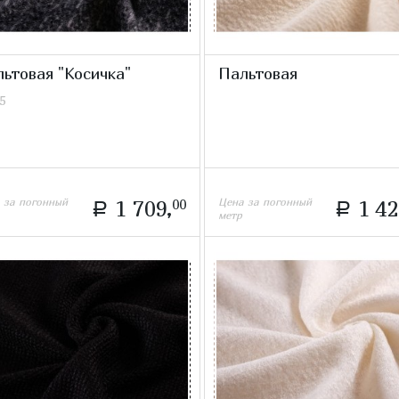
ьтовая "Косичка"
Пальтовая
5
 за погонный
Цена за погонный
1 709,
00
1 42
a
a
метр