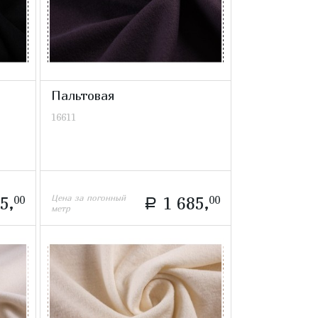
Пальтовая
16611
Цена за погонный
5,
00
1 685,
00
a
метр