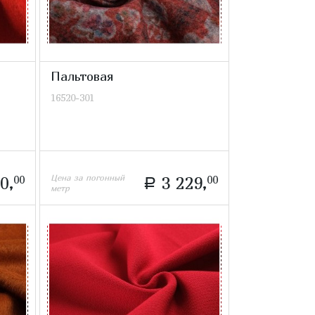
Пальтовая
16520-301
Цена за погонный
0,
00
3 229,
00
a
метр