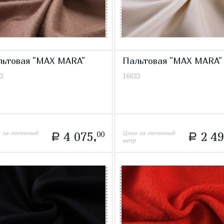
льтовая "MAX MARA"
Пальтовая "MAX MARA"
2
16632
 за погонный
Цена за погонный
4 075,
00
2 49
a
a
метр