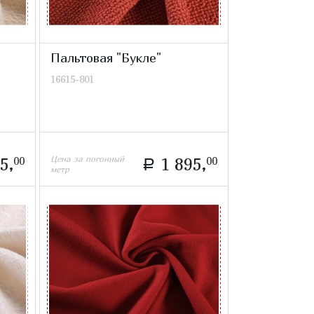
Пальтовая "Букле"
16615-801
Цена за погонный
5,
00
1 895,
00
a
метр