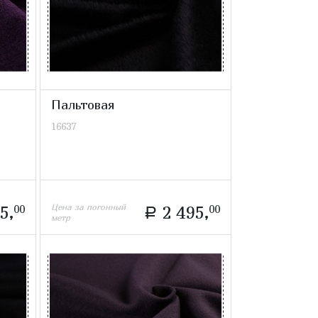
Пальтовая
16637
Цена за погонный
5,
00
2 495,
00
a
метр