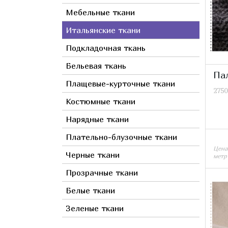
Коралловый
Клетка
Мебельные ткани
Пакистан
Коричневый
Корея
Итальянские ткани
Красный
Тайвань
Мультиколор
Подкладочная ткань
Оранжевый
Бельевая ткань
Па
Прозрачный
Плащевые-курточные ткани
2750
Розовый
Костюмные ткани
Серебрянный
Нарядные ткани
Серый
Плательно-блузочные ткани
Синий
Цена
Фиолетовый
Черные ткани
метр
Фуксия
Прозрачные ткани
Хаки
Белые ткани
Черный
Зеленые ткани
Сиреневый