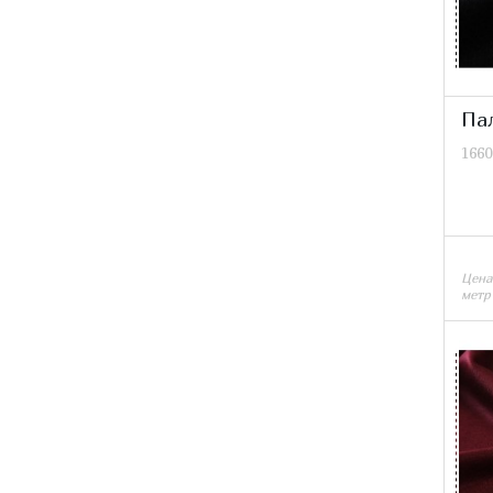
Па
1660
Цена
метр