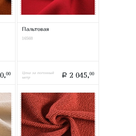
Пальтовая
16568
Цена за погонный
0,
00
2 045,
00
a
метр