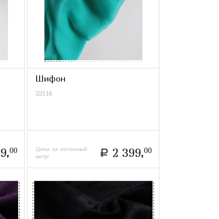
Шифон
33114
Цена за погонный
9,
00
2 399,
00
a
метр