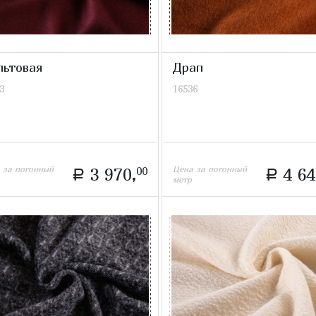
льтовая
Драп
3
16536
 за погонный
Цена за погонный
3 970,
00
4 64
a
a
метр