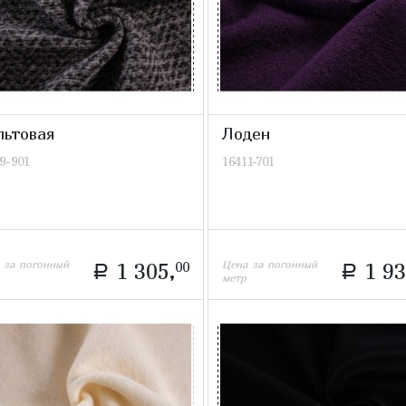
льтовая
Лоден
9-901
16411-701
 за погонный
Цена за погонный
1 305,
00
1 93
a
a
метр