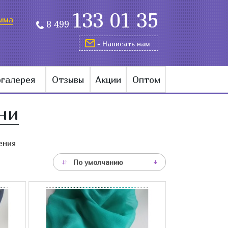
133 01 35
мма
8 499
- Написать нам
галерея
Отзывы
Акции
Оптом
ни
ения
По умолчанию