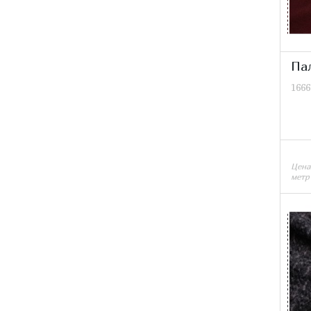
Па
1666
Цена
метр