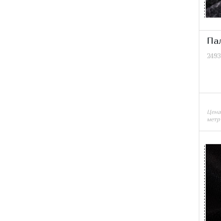
Пал
2493
Цена
метр