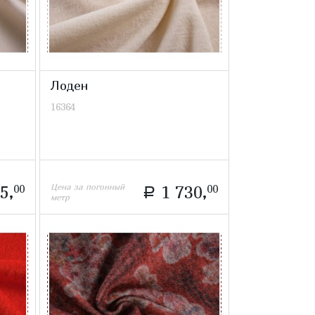
Лоден
16364
Цена за погонный
5,
00
1 730,
00
a
метр