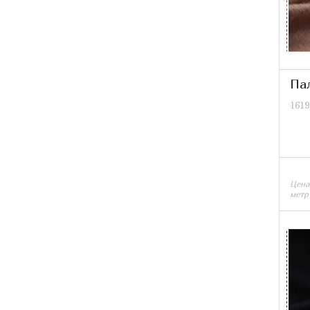
Па
1619
Цена
метр