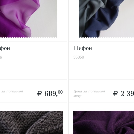
фон
Шифон
6
35050
 за погонный
Цена за погонный
689,
00
2 39
a
a
метр