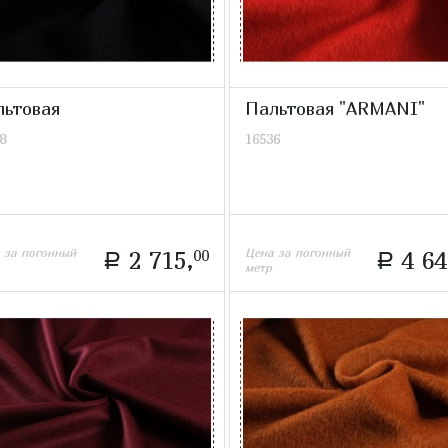
льтовая
Пальтовая "ARMANI"
8
16536
 за погонный
Цена за погонный
2 715,
00
4 64
a
a
метр