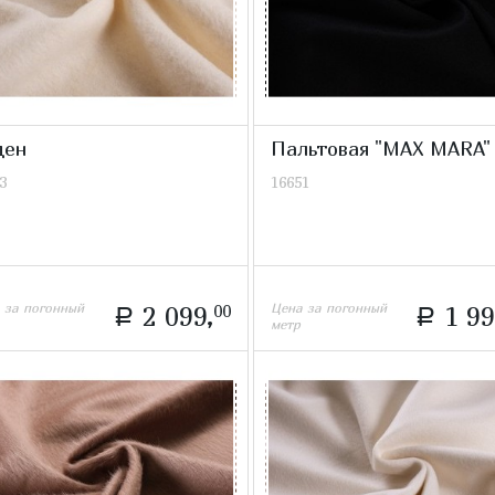
ден
Пальтовая "MAX MARA"
3
16651
 за погонный
Цена за погонный
2 099,
00
1 99
a
a
метр