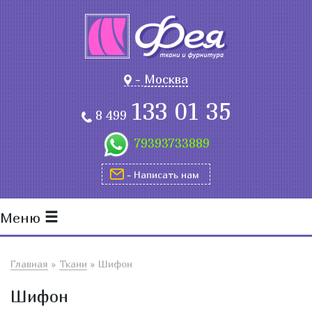
-
Москва
133 01 35
8 499
79393733889
- Написать нам
Меню
Главная
»
Ткани
»
Шифон
Шифон