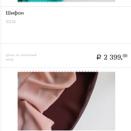
Шифон
33114
Цена за погонный
2 399,
00
a
метр