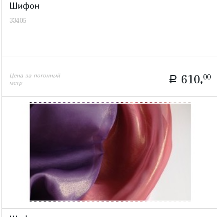
Шифон
33405
Цена за погонный
610,
00
a
метр