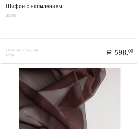
Шифон с напылением
33149
Цена за погонный
598,
00
a
метр