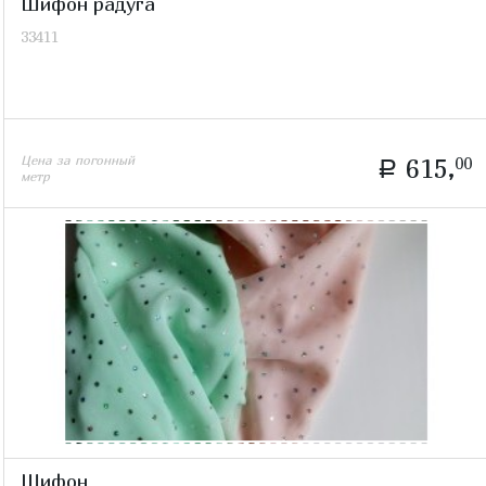
Шифон радуга
33411
Цена за погонный
615,
00
a
метр
Шифон