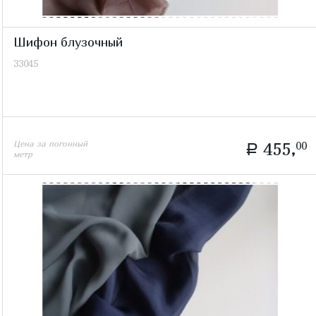
Шифон блузочный
33045
Цена за погонный
455,
00
a
метр