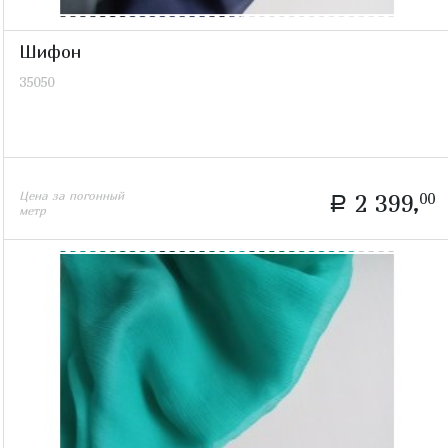
Шифон
35050
Цена за погонный
2 399,
00
a
метр