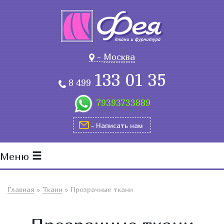
-
Москва
133 01 35
8 499
79393733889
- Написать нам
Меню
Главная
»
Ткани
»
Прозрачные ткани