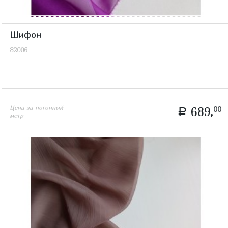
Шифон
82006
Цена за погонный
689,
00
a
метр