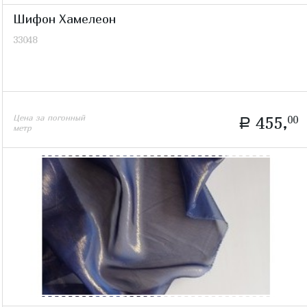
Шифон Хамелеон
33048
Цена за погонный
455,
00
a
метр