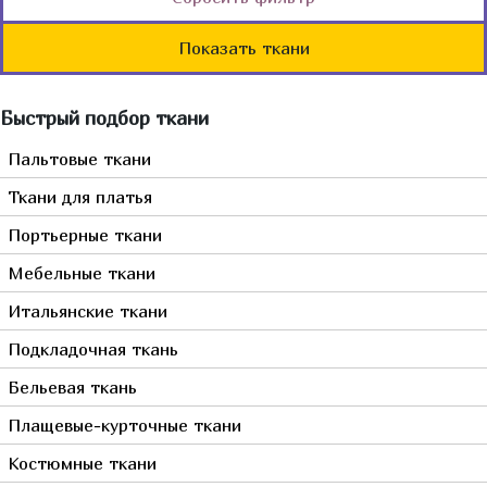
Италия
Мебельные
Бордовый
Однотонные
Германия
Показать ткани
Джинса
Бронзовый
С вышивкой
Франция
Мех, кожа, замша
Голубой
Сюжетные
Турция
Быстрый подбор ткани
Горчичный
Растительный
Япония
Желтый
Пальтовые ткани
Полосы, волны
Испания
Зеленый
Камуфляж
Ткани для платья
Китай
Золотой
Животный
Портьерные ткани
Индонезия
Коралловый
Клетка
Мебельные ткани
Пакистан
Коричневый
Корея
Итальянские ткани
Красный
Тайвань
Мультиколор
Подкладочная ткань
Оранжевый
Бельевая ткань
Прозрачный
Плащевые-курточные ткани
Розовый
Костюмные ткани
Серебрянный