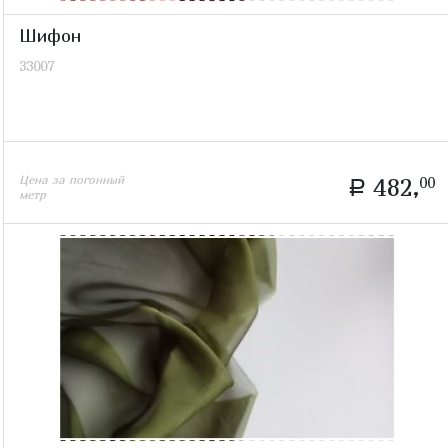
Шифон
33007
Цена за погонный
482,
00
a
метр