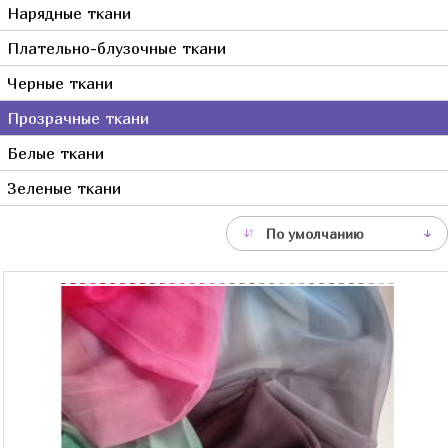
Нарядные ткани
Серый
Плательно-блузочные ткани
Синий
Фиолетовый
Черные ткани
Фуксия
Прозрачные ткани
Хаки
Белые ткани
Черный
Зеленые ткани
Сиреневый
Молочный
По умолчанию