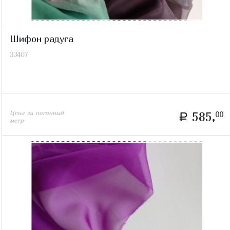
Шифон радуга
33407
Цена за погонный
585,
00
a
метр