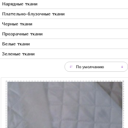
Нарядные ткани
Серый
Плательно-блузочные ткани
Синий
Фиолетовый
Черные ткани
Фуксия
Прозрачные ткани
Хаки
Белые ткани
Черный
Зеленые ткани
Сиреневый
Молочный
По умолчанию