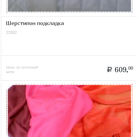
Шерстипон подкладка
23302
Цена за погонный
609,
00
a
метр