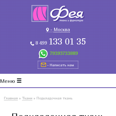
-
Москва
133 01 35
8 499
79393733889
- Написать нам
Меню
Главная
»
Ткани
»
Подкладочная ткань