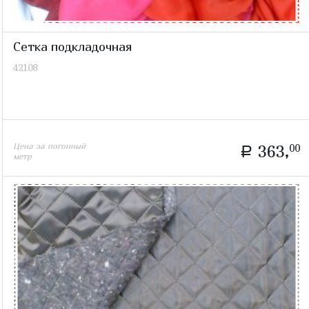
Сетка подкладочная
42108
Цена за погонный
363,
00
a
метр