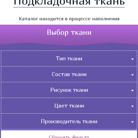
Подкладочная ткань
Каталог находится в процессе наполнения
Выбор ткани
Тип ткани
Бельевые
Состав ткани
Костюмные
Натуральные
Нарядные
Рисунок ткани
Искусственные
Пальтовые
Абстракция
Смесовые
Цвет ткани
Плательно-блузочные
Геометрические
Плащевые-курточные
Бежевый
Орнамент
Производитель ткани
Подкладочные
Белый
Градиент
Россия
Портьерные
Бирюзовый
Сбросить фильтр
Детские