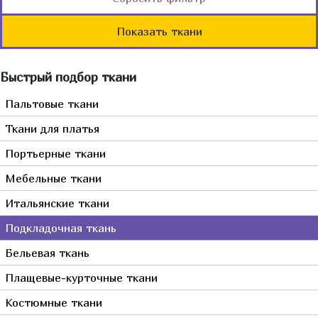
Италия
Мебельные
Бордовый
Однотонные
Германия
Показать ткани
Джинса
Бронзовый
С вышивкой
Франция
Мех, кожа, замша
Голубой
Сюжетные
Турция
Быстрый подбор ткани
Горчичный
Растительный
Япония
Желтый
Пальтовые ткани
Полосы, волны
Испания
Зеленый
Камуфляж
Ткани для платья
Китай
Золотой
Животный
Портьерные ткани
Индонезия
Коралловый
Клетка
Мебельные ткани
Пакистан
Коричневый
Корея
Итальянские ткани
Красный
Тайвань
Мультиколор
Подкладочная ткань
Оранжевый
Бельевая ткань
Прозрачный
Плащевые-курточные ткани
Розовый
Костюмные ткани
Серебрянный