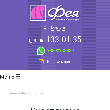
-
Москва
133 01 35
8 499
79393733889
- Написать нам
Меню
Главная
»
Фотогалерея