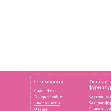
О компании
Ткань и
фурниту
Салон Фея
Каталог тк
Галерея работ
Каталог фу
Школа Шитья
Поиск това
Отзывы